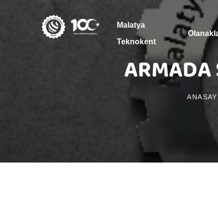
Malatya
Olanakl
Teknokent
ARMADA S
ANASAY