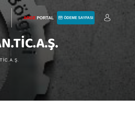
ARGE
PORTAL
ÖDEME SAYFASI
.TİC.A.Ş.
İC.A.Ş.