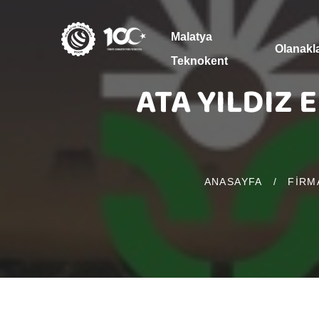
Malatya
Olanakl
Teknokent
ATA YILDIZ 
ANASAYFA
/
FIRM