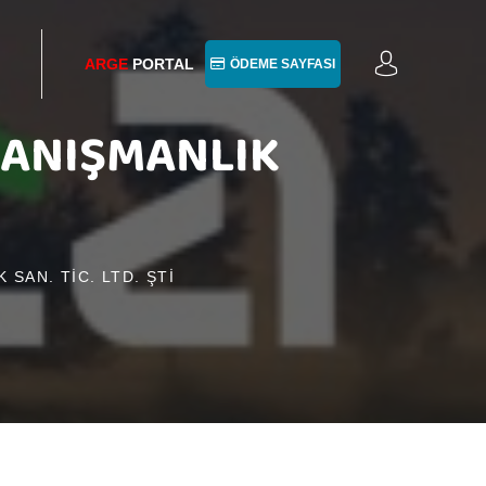
ARGE
PORTAL
ÖDEME SAYFASI
 DANIŞMANLIK
 SAN. TİC. LTD. ŞTİ