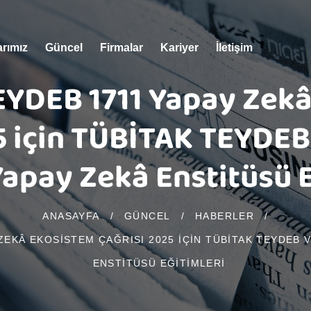
arımız
Güncel
Firmalar
Kariyer
İletişim
YDEB 1711 Yapay Zek
5 için TÜBİTAK TEYDE
apay Zekâ Enstitüsü E
ANASAYFA
/
GÜNCEL
/
HABERLER
/
ZEKÂ EKOSISTEM ÇAĞRISI 2025 IÇIN TÜBİTAK TEYDEB 
ENSTITÜSÜ EĞITIMLERI