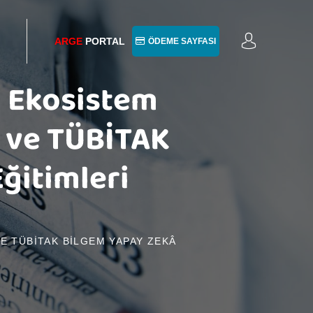
ARGE
PORTAL
ÖDEME SAYFASI
â Ekosistem
B ve TÜBİTAK
ğitimleri
VE TÜBİTAK BİLGEM YAPAY ZEKÂ