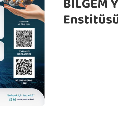
BİLGEM Y
Enstitüsü