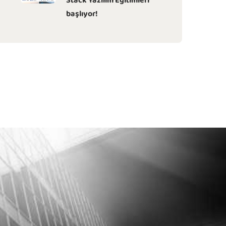
Stack Yazılım Eğitimleri
başlıyor!